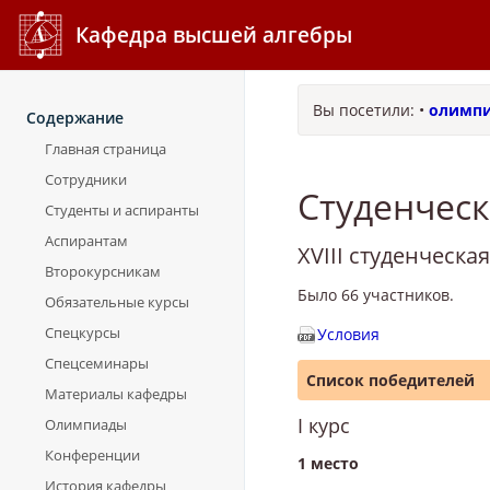
Кафедра высшей алгебры
Вы посетили:
•
олимп
Содержание
Главная страница
Сотрудники
Студенчес
Студенты и аспиранты
Аспирантам
XVIII студенческа
Второкурсникам
Было 66 участников.
Обязательные курсы
Спецкурсы
Условия
Спецсеминары
Список победителей
Материалы кафедры
I курс
Олимпиады
Конференции
1 место
История кафедры