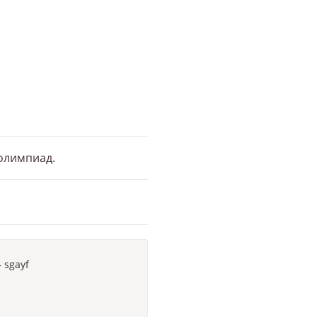
 олимпиад.
—
sgayf