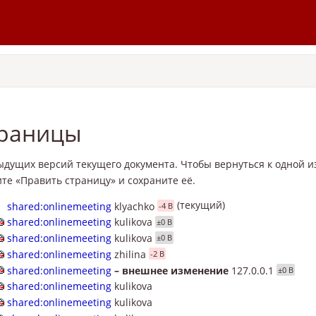
траницы
ыдущих версий текущего документа. Чтобы вернуться к одной и
те «Править страницу» и сохраните её.
(текущий)
shared:onlinemeeting
klyachko
-4 B
shared:onlinemeeting
kulikova
±0 B
shared:onlinemeeting
kulikova
±0 B
shared:onlinemeeting
zhilina
-2 B
shared:onlinemeeting
–
внешнее изменение
127.0.0.1
±0 B
shared:onlinemeeting
kulikova
shared:onlinemeeting
kulikova