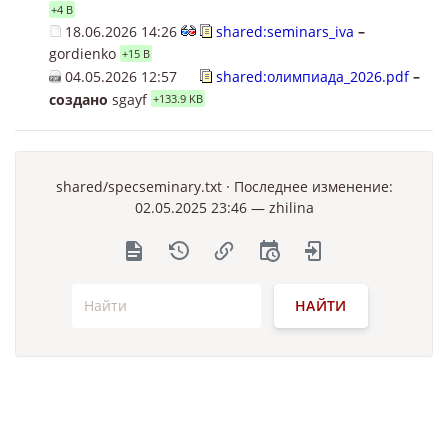
+4 B
18.06.2026 14:26
shared:seminars_iva
–
gordienko
+15 B
04.05.2026 12:57
shared:олимпиада_2026.pdf
–
создано
sgayf
+133.9 KB
shared/specseminary.txt
· Последнее изменение:
02.05.2025 23:46 —
zhilina
НАЙТИ