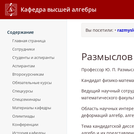
Кафедра высшей алгебры
Вы посетили:
•
razmysl
Содержание
Главная страница
Сотрудники
Размыслов
Студенты и аспиранты
Аспирантам
Профессор Ю. П. Размысл
Второкурсникам
Кандидат физико-математ
Обязательные курсы
Ведущий научный сотруд
Спецкурсы
математического факульт
Спецсеминары
Материалы кафедры
Область научных интерес
деформаций алгебр, алг
Олимпиады
Конференции
Тема кандидатской дисс
История кафедры
алгебр и их представлен