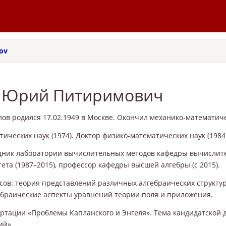
ov
 Юрий Питиримович
ов родился 17.02.1949 в Москве. Окончил механико-математиче
ических наук (1974). Доктор физико-математических наук (1984)
ник лаборатории вычислительных методов кафедры вычислите
ета (1987–2015), профессор кафедры высшей алгебры (с 2015).
ов: теория представлений различных алгебраических структур 
ебраические аспекты уравнений теории поля и приложения.
ертации «Проблемы Капланского и Энгеля». Тема кандидатской 
ий».