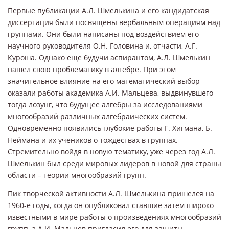
Первые публикации А.Л. Шмелькина и его кандидатская
диссертация были посвящены вербальным операциям над
группами. Они были написаны под воздействием его
научного руководителя О.Н. Головина и, отчасти, А.Г.
Куроша. Однако еще будучи аспирантом, А.Л. Шмелькин
нашел свою проблематику в алгебре. При этом
значительное влияние на его математический выбор
оказали работы академика А.И. Мальцева, выдвинувшего
тогда лозунг, что будущее алгебры за исследованиями
многообразий различных алгебраических систем.
Одновременно появились глубокие работы Г. Хигмана, Б.
Неймана и их учеников о тождествах в группах.
Стремительно войдя в новую тематику, уже через год А.Л.
Шмелькин был среди мировых лидеров в новой для страны
области – теории многообразий групп.
Пик творческой активности А.Л. Шмелькина пришелся на
1960-е годы, когда он опубликовал ставшие затем широко
известными в мире работы о произведениях многообразий
групп, а А.И. Мальцев пригласил его для защиты