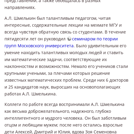
представлений, а также обобщалась в разных
направлениях.
А.Л. Шмелькин был талантливым педагогом, читая
интересные, содержательные лекции на мехмате МГУ и
всегда чувствуя обратную связь со студентами. В течение
пятидесяти лет он руководил
семинаром по теории
групп Московского университета
. Было удивительным его
умение находить талантливых молодых людей и ставить
им математические задачи, соответствующие их
наклонностям и возможностям. Немало его учеников стали
крупными учеными, за плечами которых решение
известных математических проблем. Среди них 6 докторов
и 25 кандидатов наук, выросших на основополагающих
работах А.Л. Шмелькина.
Коллеги по работе всегда воспринимали А.Л. Шмелькина
как весьма доброжелательного, надежного, глубоко
интеллигентного и мудрого человека. Он был заботливым
отцом и любящим мужем; после него остались взрослые
дети Алексей, Дмитрий и Юлия, вдова Зоя Семеновна