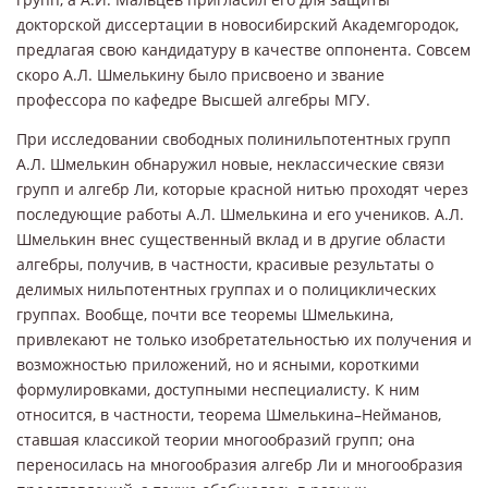
докторской диссертации в новосибирский Академгородок,
предлагая свою кандидатуру в качестве оппонента. Совсем
скоро А.Л. Шмелькину было присвоено и звание
профессора по кафедре Высшей алгебры МГУ.
При исследовании свободных полинильпотентных групп
А.Л. Шмелькин обнаружил новые, неклассические связи
групп и алгебр Ли, которые красной нитью проходят через
последующие работы А.Л. Шмелькина и его учеников. А.Л.
Шмелькин внес существенный вклад и в другие области
алгебры, получив, в частности, красивые результаты о
делимых нильпотентных группах и о полициклических
группах. Вообще, почти все теоремы Шмелькина,
привлекают не только изобретательностью их получения и
возможностью приложений, но и ясными, короткими
формулировками, доступными неспециалисту. К ним
относится, в частности, теорема Шмелькина–Нейманов,
ставшая классикой теории многообразий групп; она
переносилась на многообразия алгебр Ли и многообразия