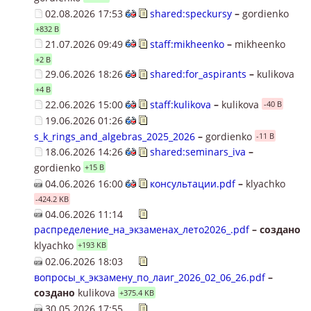
02.08.2026 17:53
shared:speckursy
–
gordienko
+832 B
21.07.2026 09:49
staff:mikheenko
–
mikheenko
+2 B
29.06.2026 18:26
shared:for_aspirants
–
kulikova
+4 B
22.06.2026 15:00
staff:kulikova
–
kulikova
-40 B
19.06.2026 01:26
s_k_rings_and_algebras_2025_2026
–
gordienko
-11 B
18.06.2026 14:26
shared:seminars_iva
–
gordienko
+15 B
04.06.2026 16:00
консультации.pdf
–
klyachko
-424.2 KB
04.06.2026 11:14
распределение_на_экзаменах_лето2026_.pdf
– создано
klyachko
+193 KB
02.06.2026 18:03
вопросы_к_экзамену_по_лаиг_2026_02_06_26.pdf
–
создано
kulikova
+375.4 KB
30.05.2026 17:55