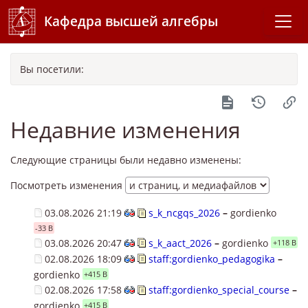
Кафедра высшей алгебры
Вы посетили:
Недавние изменения
Следующие страницы были недавно изменены:
Посмотреть изменения
03.08.2026 21:19
s_k_ncgqs_2026
–
gordienko
-33 B
03.08.2026 20:47
s_k_aact_2026
–
gordienko
+118 B
02.08.2026 18:09
staff:gordienko_pedagogika
–
gordienko
+415 B
02.08.2026 17:58
staff:gordienko_special_course
–
gordienko
+415 B