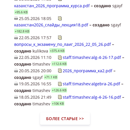
казахстан_2026_программа_курса.pdf
– создано
sgayf
+95.6 KB
25.05.2026 18:05
казахстан2026_слайды_лекция18.pdf
– создано
sgayf
+182.8 KB
22.05.2026 17:57
вопросы_к_экзамену_по_лаиг_2026_22_05_26.pdf
–
создано
kulikova
+375.4 KB
22.05.2026 11:10
staff:timashev:alg-4-26-17.pdf
–
создано
timashev
+112.6 KB
20.05.2026 20:00
2026_программа_ка2.pdf
–
создано
sgayf
+71.1 KB
19.05.2026 16:55
staff:timashev:algebra-26.pdf
–
создано
timashev
+126.6 KB
18.05.2026 21:49
staff:timashev:alg-4-26-16.pdf
–
создано
timashev
+106 KB
БОЛЕЕ СТАРЫЕ >>