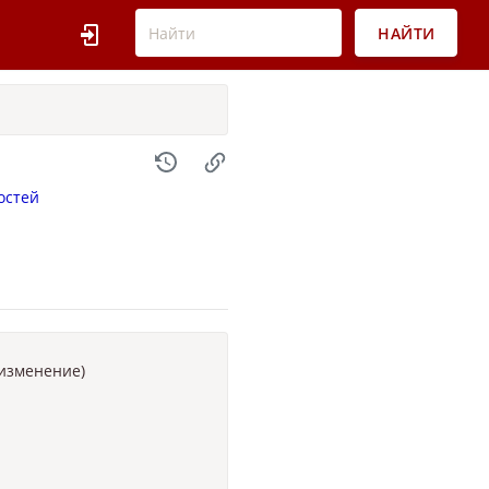
НАЙТИ
остей
 изменение)