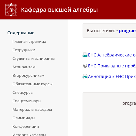
Кафедра высшей алгебры
Вы посетили:
•
progra
Содержание
Главная страница
Сотрудники
ЕНС Алгебраические о
Студенты и аспиранты
ЕНС Прикладные проб
Аспирантам
Второкурсникам
Аннотация к ЕНС При
Обязательные курсы
Спецкурсы
Спецсеминары
progr
Материалы кафедры
Олимпиады
Конференции
История кафедры