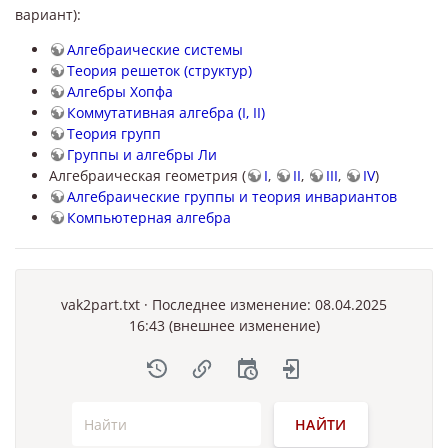
вариант):
Алгебраические системы
Теория решеток (структур)
Алгебры Хопфа
Коммутативная алгебра (I, II)
Теория групп
Группы и алгебры Ли
Алгебраическая геометрия (
I
,
II
,
III
,
IV
)
Алгебраические группы и теория инвариантов
Компьютерная алгебра
vak2part.txt
· Последнее изменение: 08.04.2025
16:43 (внешнее изменение)
НАЙТИ