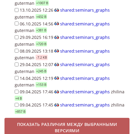
guterman
+1007 B
13.10.2025 12:26
shared:seminars_graphs
guterman
+432 B
06.10.2025 14:56
shared:seminars_graphs
guterman
+381 B
29.09.2025 16:19
shared:seminars_graphs
guterman
+720 B
08.09.2025 13:18
shared:seminars_graphs
guterman
-7.2 KB
29.04.2025 12:07
shared:seminars_graphs
guterman
+245 B
14.04.2025 12:19
shared:seminars_graphs
guterman
+153 B
09.04.2025 17:46
shared:seminars_graphs
zhilina
+4 B
09.04.2025 17:45
shared:seminars_graphs
zhilina
+857 B
ПОКАЗАТЬ РАЗЛИЧИЯ МЕЖДУ ВЫБРАННЫМИ
ВЕРСИЯМИ