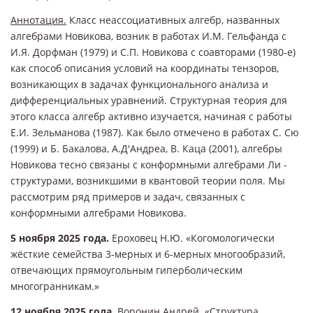
Аннотация.
Класс неассоциативных алгебр, названных
алгебрами Новикова, возник в работах И.М. Гельфанда с
И.Я. Дорфман (1979) и С.П. Новикова с соавторами (1980-е)
как способ описания условий на координаты тензоров,
возникающих в задачах функционального анализа и
дифференциальных уравнений. Структурная теория для
этого класса алгебр активно изучается, начиная с работы
Е.И. Зельманова (1987). Как было отмечено в работах С. Сю
(1999) и Б. Бакалова, А.Д'Андреа, В. Каца (2001), алгебры
Новикова тесно связаны с конформными алгебрами Ли -
структурами, возникшими в квантовой теории поля. Мы
рассмотрим ряд примеров и задач, связанных с
конформными алгебрами Новикова.
5 ноября 2025 года.
Ероховец Н.Ю. «Когомологически
жёсткие семейства 3-мерных и 6-мерных многообразий,
отвечающих прямоугольным гиперболическим
многогранникам.»
12 ноября 2025 года.
Воронин Андрей. «Структура