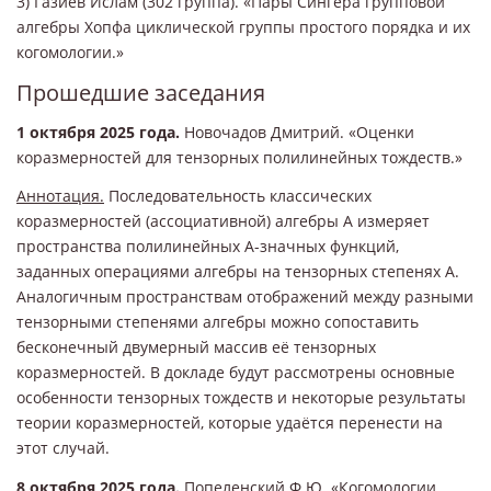
3) Газиев Ислам (302 группа). «Пары Сингера групповой
алгебры Хопфа циклической группы простого порядка и их
когомологии.»
Прошедшие заседания
1 октября 2025 года.
Новочадов Дмитрий. «Оценки
коразмерностей для тензорных полилинейных тождеств.»
Аннотация.
Последовательность классических
коразмерностей (ассоциативной) алгебры A измеряет
пространства полилинейных A-значных функций,
заданных операциями алгебры на тензорных степенях A.
Аналогичным пространствам отображений между разными
тензорными степенями алгебры можно сопоставить
бесконечный двумерный массив её тензорных
коразмерностей. В докладе будут рассмотрены основные
особенности тензорных тождеств и некоторые результаты
теории коразмерностей, которые удаётся перенести на
этот случай.
8 октября 2025 года.
Попеленский Ф.Ю. «Когомологии