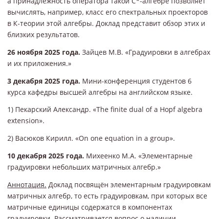
а принадлежность оператора такой С*-алгебре позволяет
вычислять, например, класс его спектральных проекторов
в К-теории этой алгебры. Доклад представит обзор этих и
близких результатов.
26 ноября 2025 года.
Зайцев М.В. «Градуировки в алгебрах
и их приложения.»
3 декабря 2025 года.
Мини-конференция студентов 6
курса кафедры высшей алгебры на английском языке.
1) Пекарский Александр. «The finite dual of a Hopf algebra
extension».
2) Васюков Кирилл. «On one equation in a group».
10 декабря 2025 года.
Михеенко М.А. «Элементарные
градуировки небольших матричных алгебр.»
Аннотация.
Доклад посвящён элементарным градуировкам
матричных алгебр, то есть градуировкам, при которых все
матричные единицы содержатся в компонентах
градуировки. Рассматривается вопрос о наличии