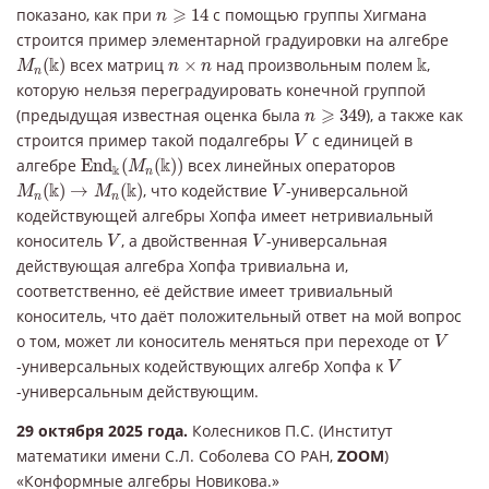
n
⩾
14
⩾
показано, как при
14
с помощью группы Хигмана
n
строится пример элементарной градуировки на алгебре
M
n
(
k
)
k
n
×
n
k
k
(
)
всех матриц
×
над произвольным полем
,
M
n
n
n
которую нельзя переградуировать конечной группой
n
⩾
349
⩾
(предыдущая известная оценка была
349
), а также как
n
V
строится пример такой подалгебры
с единицей в
V
E
n
d
k
(
M
n
(
k
)
)
k
алгебре
E
n
d
(
(
)
)
всех линейных операторов
M
k
n
M
n
(
k
)
→
M
n
(
k
)
V
k
k
(
)
→
(
)
, что кодействие
-универсальной
M
M
V
n
n
кодействующей алгебры Хопфа имеет нетривиальный
V
V
коноситель
, а двойственная
-универсальная
V
V
действующая алгебра Хопфа тривиальна и,
соответственно, её действие имеет тривиальный
коноситель, что даёт положительный ответ на мой вопрос
V
о том, может ли коноситель меняться при переходе от
V
V
-универсальных кодействующих алгебр Хопфа к
V
-универсальным действующим.
29 октября 2025 года.
Колесников П.С. (Институт
математики имени С.Л. Соболева СО РАН,
ZOOM
)
«Конформные алгебры Новикова.»