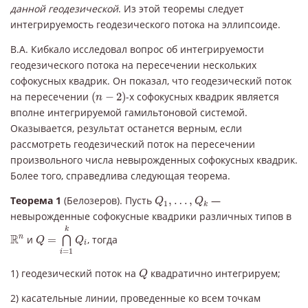
данной геодезической
. Из этой теоремы следует
интегрируемость геодезического потока на эллипсоиде.
В.А. Кибкало исследовал вопрос об интегрируемости
геодезического потока на пересечении нескольких
софокусных квадрик. Он показал, что геодезический поток
(
n
−
2
)
на пересечении
(
−
2
)
-х софокусных квадрик является
n
вполне интегрируемой гамильтоновой системой.
Оказывается, результат останется верным, если
рассмотреть геодезический поток на пересечении
произвольного числа невырожденных софокусных квадрик.
Более того, справедлива следующая теорема.
Q
1
,
…
,
Q
k
Теорема 1
(Белозеров). Пусть
,
…
,
—
Q
Q
1
k
невырожденные софокусные квадрики различных типов в
Q
=
⋂
i
=
1
k
Q
i
k
R
n
R
n
и
=
, тогда
⋂
Q
Q
i
=
1
i
Q
1) геодезический поток на
квадратично интегрируем;
Q
2) касательные линии, проведенные ко всем точкам