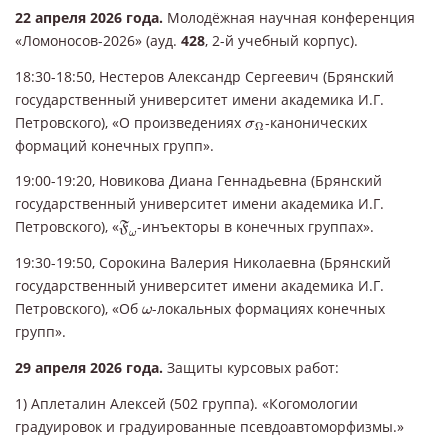
22 апреля 2026 года.
Молодёжная научная конференция
«Ломоносов-2026» (ауд.
428
, 2-й учебный корпус).
18:30-18:50, Нестеров Александр Сергеевич (Брянский
государственный университет имени академика И.Г.
σ
Ω
Петровского), «О произведениях
-канонических
σ
Ω
формаций конечных групп».
19:00-19:20, Новикова Диана Геннадьевна (Брянский
государственный университет имени академика И.Г.
F
ω
Петровского), «
-инъекторы в конечных группах».
F
ω
19:30-19:50, Сорокина Валерия Николаевна (Брянский
государственный университет имени академика И.Г.
ω
Петровского), «Об
-локальных формациях конечных
ω
групп».
29 апреля 2026 года.
Защиты курсовых работ:
1) Аплеталин Алексей (502 группа). «Когомологии
градуировок и градуированные псевдоавтоморфизмы.»