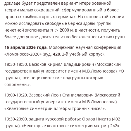
докладе будет представлен вариант итерированной
теории малых сокращений, сформулированный в более
простых комбинаторных терминах. На основе этой теории
можно исследовать свободные бернсайдовы группы
n
>
2000
нечетной экспоненты
>
2000
и, в частности, получить
n
более доступное доказательство бесконечности этих групп.
15 апреля 2026 года.
Молодёжная научная конференция
«Ломоносов-2026» (ауд.
428
, 2-й учебный корпус).
18:30-18:50, Васюков Кирилл Владимирович (Московский
государственный университет имени М.В.Ломоносова), «О
группах, все нециклические подгруппы которых
сопряжены».
19:00-19:20, Зазовский Леон Станиславович (Московский
государственный университет имени М.В.Ломоносова),
«Квантовые симметрии алгебры тройных чисел».
19:30-20:00, защита курсовой работы: Орлов Никита (402
группа), «Некоторые квантовые симметрии матриц 2×2».