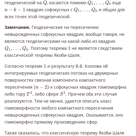
Q
Q
1
,
…
,
Q
k
геодезической на
, касаются помимо
,
…
,
еще
Q
Q
Q
1
k
n
−
k
−
1
Q
1
,
…
,
Q
k
−
−
1
квадрик софокусных с
,
…
,
и общих для
n
k
Q
Q
1
k
всех точек этой геодезической.
Замечание.
Геодезические на пересечении
невырожденных софокусных квадрик, вообще говоря, не
являются геодезическими на какой-либо из квадрик
Q
1
,
…
,
Q
k
1
,
…
,
. Поэтому теорема
1
не является следствием
Q
Q
1
k
классической теоремы Якоби-Шаля.
1
Cогласно теореме
1
и результату В.В. Козлова об
интегрируемых геодезических потоках на двумерных
поверхностях связная компонента компактного
(
n
−
2
)
пересечения
(
−
2
)
-x софокусных квадрик гомеоморфна
n
T
2
S
2
2
2
либо тору
, либо сфере
. Причем оба эти случая
T
S
реализуются. Тем не менее, удается описать класс
гомеоморфности любого компактного пересечения
невырожденных софокусных квадрик. Оказывается, оно
гомеоморфно прямому произведению сфер.
Также оказалось, что классическую теорему Якоби-Шаля