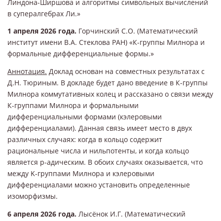
Линдона-Ширшова и алгоритмы символьных вычислений
в супералгебрах Ли.»
1 апреля 2026 года.
Горчинский С.О. (Математический
институт имени В.А. Стеклова РАН) «К-группы Милнора и
формальные дифференциальные формы.»
Аннотация.
Доклад основан на совместных результатах с
Д.Н. Тюриным. В докладе будет дано введение в К-группы
Милнора коммутативных колец и рассказано о связи между
К-группами Милнора и формальными
дифференциальными формами (кэлеровыми
дифференциалами). Данная связь имеет место в двух
различных случаях: когда в кольцо содержит
рациональные числа и нильпотенты, и когда кольцо
является p-адическим. В обоих случаях оказывается, что
между K-группами Милнора и кэлеровыми
дифференциалами можно установить определенные
изоморфизмы.
6 апреля 2026 года.
Лысёнок И.Г. (Математический