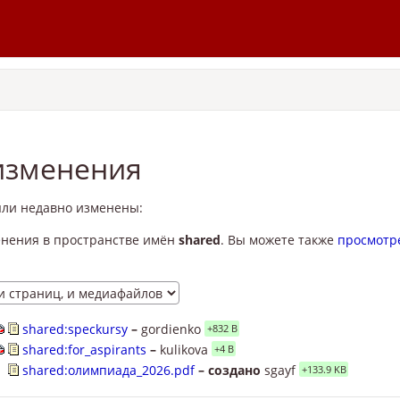
изменения
ли недавно изменены:
нения в пространстве имён
shared
. Вы можете также
просмотр
shared:speckursy
–
gordienko
+832 B
shared:for_aspirants
–
kulikova
+4 B
shared:олимпиада_2026.pdf
– создано
sgayf
+133.9 KB