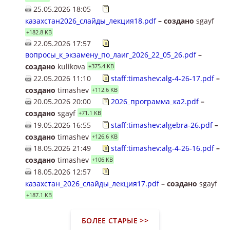
25.05.2026 18:05
казахстан2026_слайды_лекция18.pdf
– создано
sgayf
+182.8 KB
22.05.2026 17:57
вопросы_к_экзамену_по_лаиг_2026_22_05_26.pdf
–
создано
kulikova
+375.4 KB
22.05.2026 11:10
staff:timashev:alg-4-26-17.pdf
–
создано
timashev
+112.6 KB
20.05.2026 20:00
2026_программа_ка2.pdf
–
создано
sgayf
+71.1 KB
19.05.2026 16:55
staff:timashev:algebra-26.pdf
–
создано
timashev
+126.6 KB
18.05.2026 21:49
staff:timashev:alg-4-26-16.pdf
–
создано
timashev
+106 KB
18.05.2026 12:57
казахстан_2026_слайды_лекция17.pdf
– создано
sgayf
+187.1 KB
БОЛЕЕ СТАРЫЕ >>