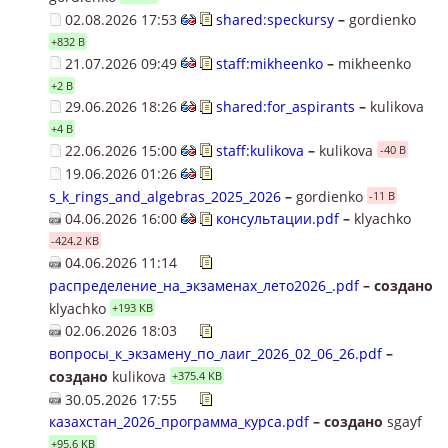
02.08.2026 17:53
shared:speckursy
–
gordienko
+832 B
21.07.2026 09:49
staff:mikheenko
–
mikheenko
+2 B
29.06.2026 18:26
shared:for_aspirants
–
kulikova
+4 B
22.06.2026 15:00
staff:kulikova
–
kulikova
-40 B
19.06.2026 01:26
s_k_rings_and_algebras_2025_2026
–
gordienko
-11 B
04.06.2026 16:00
консультации.pdf
–
klyachko
-424.2 KB
04.06.2026 11:14
распределение_на_экзаменах_лето2026_.pdf
– создано
klyachko
+193 KB
02.06.2026 18:03
вопросы_к_экзамену_по_лаиг_2026_02_06_26.pdf
–
создано
kulikova
+375.4 KB
30.05.2026 17:55
казахстан_2026_программа_курса.pdf
– создано
sgayf
+95.6 KB