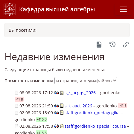
Кафедра высшей алгебры
Вы посетили:
Недавние изменения
Следующие страницы были недавно изменены:
Посмотреть изменения
08.08.2026 17:12
s_k_ncgqs_2026
–
gordienko
-41 B
07.08.2026 21:59
s_k_aact_2026
–
gordienko
-41 B
02.08.2026 18:09
staff:gordienko_pedagogika
–
gordienko
+415 B
02.08.2026 17:58
staff:gordienko_special_course
–
gordienko
+415 B